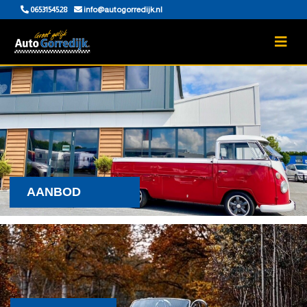
0653154528
info@autogorredijk.nl
AANBOD