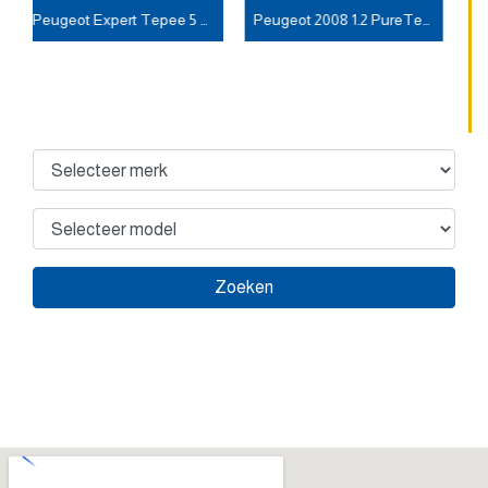
Peugeot Expert Tepee 5 PERSOONS 2000 KG TREKGEWICHT 2.0 HDI XT
Peugeot 2008 1.2 PureTech Active AUTOMAAT Gt Line 1/2 leder
Zoeken