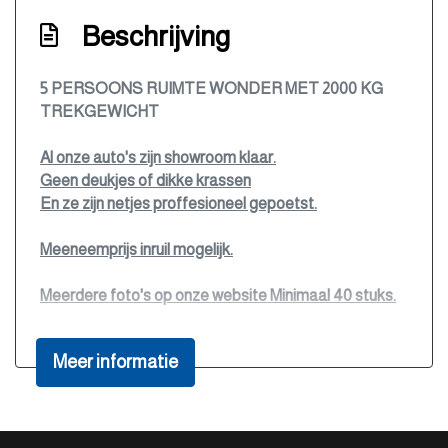
Beschrijving
5 PERSOONS RUIMTE WONDER MET 2000 KG
TREKGEWICHT
Al onze auto's zijn showroom klaar.
Geen deukjes of dikke krassen
En ze zijn netjes proffesioneel gepoetst.
Meeneemprijs inruil mogelijk.
Meerdere foto's op onze website Minimaal 40 stuks.
www.autogorredijk.nl
Meer informatie
De koffie met lekkere koek staat voor u klaar.
U bent van harte welkom om vrijblijvend eens langs
tekomen en eventueel een deal te maken.