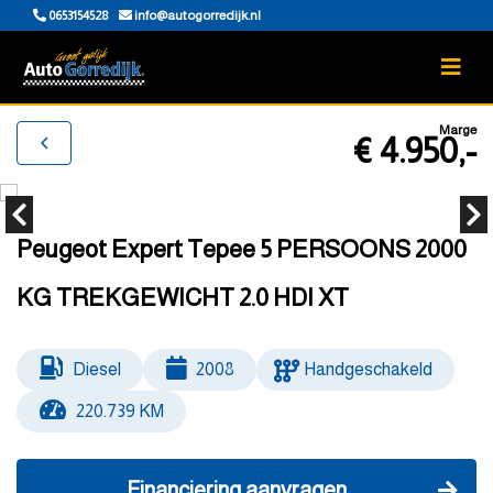
0653154528
info@autogorredijk.nl
Marge
€ 4.950,-
Peugeot Expert Tepee 5 PERSOONS 2000
KG TREKGEWICHT 2.0 HDI XT
Diesel
2008
Handgeschakeld
220.739 KM
Financiering aanvragen