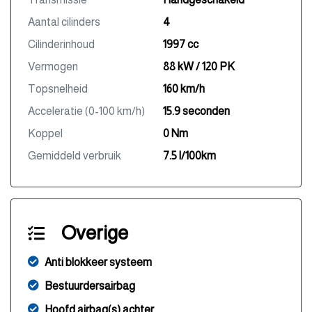
Aantal cilinders
4
Cilinderinhoud
1997 cc
Vermogen
88 kW / 120 PK
Topsnelheid
160 km/h
Acceleratie (0-100 km/h)
15.9 seconden
Koppel
0 Nm
Gemiddeld verbruik
7.5 l/100km
Overige
Anti blokkeer systeem
Bestuurdersairbag
Hoofd airbag(s) achter