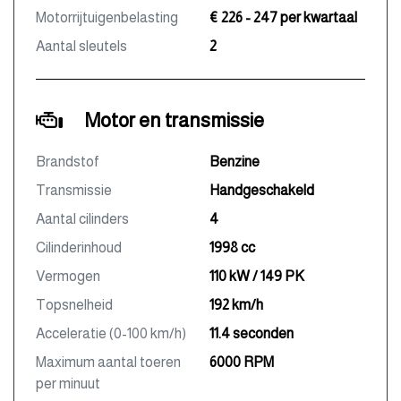
Motorrijtuigenbelasting
€ 226 - 247 per kwartaal
Aantal sleutels
2
Motor en transmissie
Brandstof
Benzine
Transmissie
Handgeschakeld
Aantal cilinders
4
Cilinderinhoud
1998 cc
Vermogen
110 kW / 149 PK
Topsnelheid
192 km/h
Acceleratie (0-100 km/h)
11.4 seconden
Maximum aantal toeren
6000 RPM
per minuut