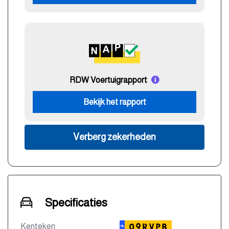
RDW Voertuigrapport
Bekijk het rapport
Verberg zekerheden
Specificaties
Kenteken
09RVPB
NL