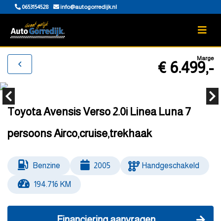
0653154528
info@autogorredijk.nl
Marge
€ 6.499,-
Toyota Avensis Verso 2.0i Linea Luna 7
persoons Airco,cruise,trekhaak
Benzine
2005
Handgeschakeld
194.716 KM
Financiering aanvragen