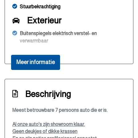
Stuurbekrachtiging
Exterieur
Buitenspiegels elektrisch verstel- en
verwarmbaar
Buitenspiegels in carrosseriekleur
Meer informatie
Bumpers in carrosseriekleur
Centrale vergrendeling met afstandsbediening
Dakrails
Beschrijving
Getint glas
Trekhaak
Overige
Meest betrouwbare 7 persoons auto die er is.
Anti blokkeer systeem
Al onze auto's zijn showroom klaar.
Geen deukjes of dikke krassen
Bestuurdersairbag