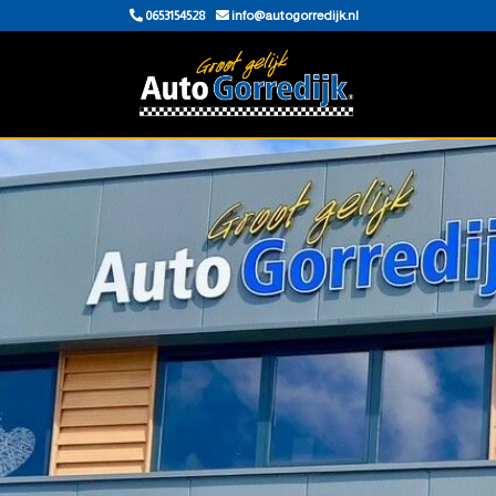
0653154528
info@autogorredijk.nl